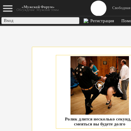
К началу
«Мужской Форум»
Свободная 
Обсуждение. Мужские темы.
Вход
Регистрация
Пом
Ролик длится несколько секунд,
смеяться вы будете долго