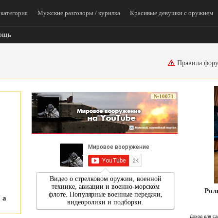
категория
Мужские разговоры / курилка
Красивые девушки с оружием
ощь
Правила фор
№10071
Рол
 а
Доход для са