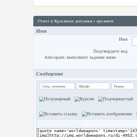
Доход для сайтов
Ответ в Красивые девушки с оружием
Имя
Имя
Подтвердите код
Anti-spam: выполните задание ниже
Сообщение
Спец. элементы
Шрифт
Размер