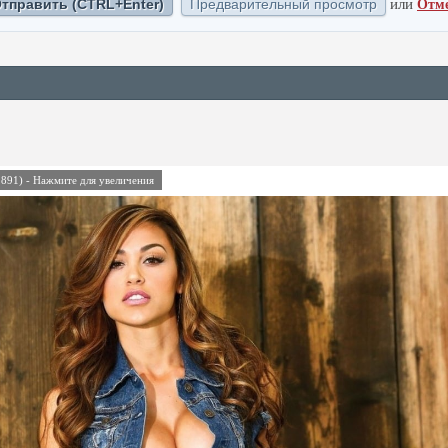
или
Отм
891) - Нажмите для увеличения