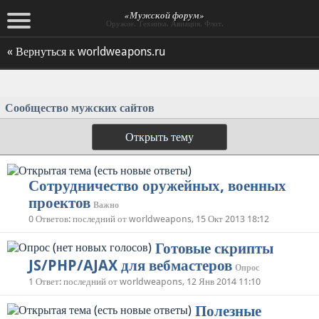
«Мужской форум»
Оружие. Техника. Авиация. Флот.
« Вернуться к worldweapons.ru
Сообщество мужских сайтов
Открыть тему
Сотрудничество оружейных, военных
проектов
Важно
0 Ответов: последний от worldweapons, 15 Окт 2013 18:12
Готовые скрипты
JS/PHP/AJAX для вебмастеров
Опрос
1 Ответ: последний от worldweapons, 12 Янв 2014 11:10
Полезные