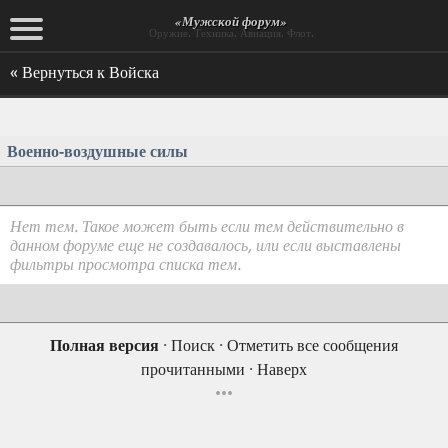
«Мужской форум»
Оружие. Техника. Авиация. Флот.
« Вернуться к Войска
Военно-воздушные силы
Нет тем. Такое может быть если тем действительно в
данном форуме еще не создавалось, или если выставлены
фильтры просмотра списка тем.
Полная версия
·
Поиск
·
Отметить все сообщения
прочитанными
·
Наверх
•••