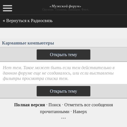
«Мужской форум»
Оружие. Техника. Авиация. Флот.
« Вернуться к Радиосвязь
Карманные компьютеры
Открыть тему
Нет тем. Такое может быть если тем действительно в
данном форуме еще не создавалось, или если выставлены
фильтры просмотра списка тем.
Открыть тему
Полная версия
·
Поиск
·
Отметить все сообщения
прочитанными
·
Наверх
•••