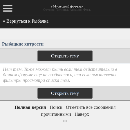
«Мужской форум»
Оружие. Техника. Авиация. Флот.
« Вернуться к Рыбалка
Рыбацкие хитрости
Открыть тему
Нет тем. Такое может быть если тем действительно в
данном форуме еще не создавалось, или если выставлены
фильтры просмотра списка тем.
Открыть тему
Полная версия
·
Поиск
·
Отметить все сообщения
прочитанными
·
Наверх
•••