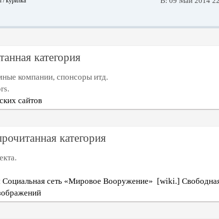
В: 09 Май 2014 2
 / курилка
амные компании, спонсоры итд.
ors.
ких сайтов
екта.
 Социальная сеть «Мировое Вооружение»
[wiki.] Свободна
изображений