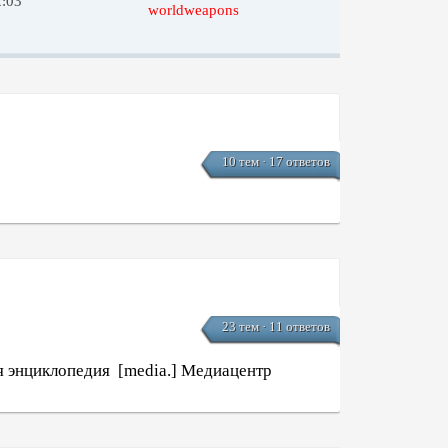
2:03
worldweapons
10 тем · 17 ответов
23 тем · 11 ответов
я энциклопедия
[media.] Медиацентр