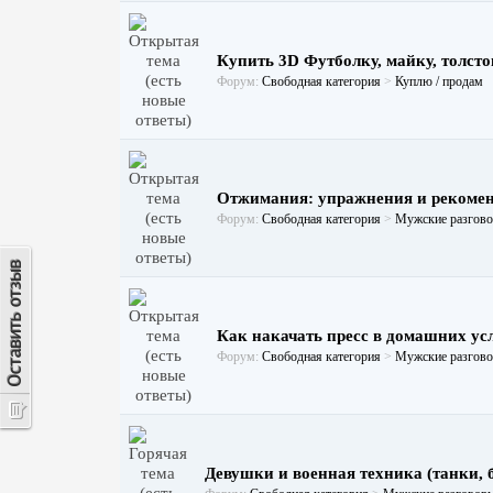
Купить 3D Футболку, майку, толстов
Форум:
Свободная категория
>
Куплю / продам
Отжимания: упражнения и рекоме
Форум:
Свободная категория
>
Мужские разгово
Как накачать пресс в домашних ус
Форум:
Свободная категория
>
Мужские разгово
Девушки и военная техника (танки, бт