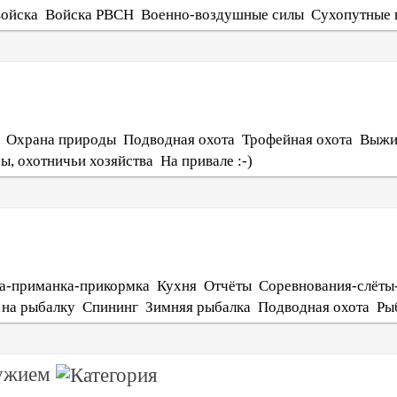
войска
Войска РВСН
Военно-воздушные силы
Сухопутные 
Охрана природы
Подводная охота
Трофейная охота
Выжи
ы, охотничьи хозяйства
На привале :-)
а-приманка-прикормка
Кухня
Отчёты
Соревнования-слёты
 на рыбалку
Спининг
Зимняя рыбалка
Подводная охота
Ры
ружием