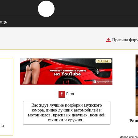
ощь
Правила фор
№10041
Рол
 а
Доход для са