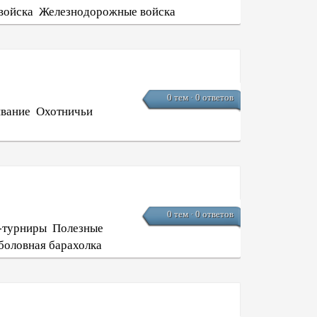
войска
Железнодорожные войска
0 тем · 0 ответов
вание
Охотничьи
0 тем · 0 ответов
-турниры
Полезные
боловная барахолка