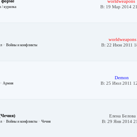
. форме
worldweapons
В: 19 Мар 2014 2
 / курилка
worldweapons
В: 22 Июн 2011 1
ел
>
Войны и конфликты
Demon
В: 25 Июл 2011 1
>
Армия
(Чечня)
Елена Белова
В: 29 Янв 2014 2
ел
>
Войны и конфликты
>
Чечня