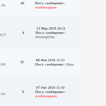
46
Посл. сообщение:
:
1:56
worldweapons
13 Мар 2018 20:11
4
Посл. сообщение:
:
8:27
hhrehrg65htr
08 Фев 2018 11:23
97
2:09
Посл. сообщение:
:
Иван
07 Окт 2016 11:10
9
Посл. сообщение:
:
1:01
worldweapons