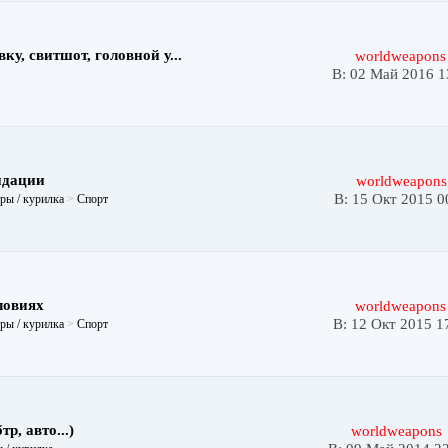
ку, свитшот, головной у...
worldweapons
В: 02 Май 2016 1
ндации
worldweapons
В: 15 Окт 2015 0
ры / курилка
>
Спорт
ловиях
worldweapons
В: 12 Окт 2015 1
ры / курилка
>
Спорт
р, авто...)
worldweapons