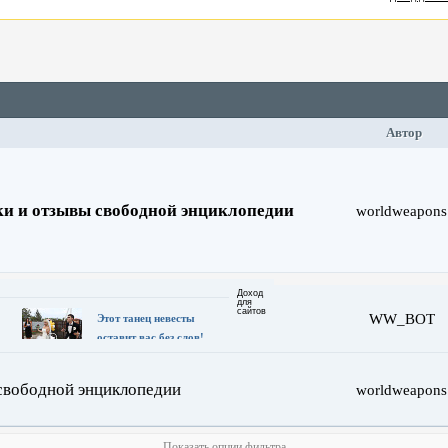
Автор
и и отзывы свободной энциклопедии
worldweapons
Доход
для
сайтов
WW_BOT
Этот танец невесты
оставит вас без слов!
Пересмотрела 10 раз
свободной энциклопедии
worldweapons
Показать опции фильтра