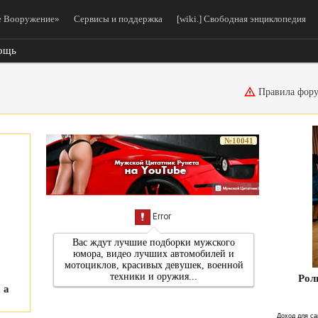
 Вооружение»
Сервисы и поддержка
[wiki.] Свободная энциклопедия
ощь
Правила фор
№10041
Рол
 а
Доход для са