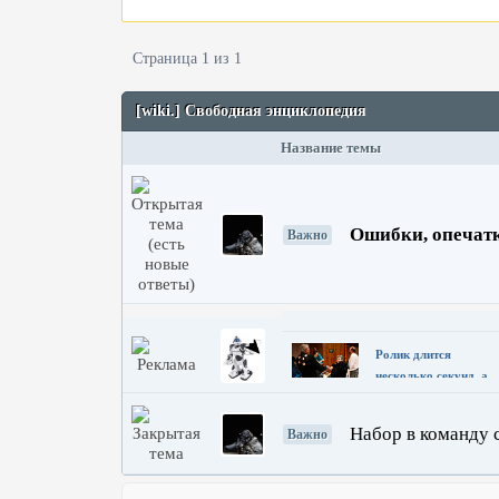
Доход для сайтов
Страница 1 из 1
[wiki.] Свободная энциклопедия
Название темы
Ошибки, опечатк
Важно
Ролик длится
несколько секунд, а
смеяться вы будете
долго
Набор в команду 
Важно