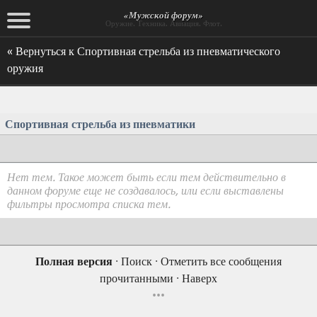
«Мужской форум»
Оружие. Техника. Авиация. Флот.
« Вернуться к Спортивная стрельба из пневматического
оружия
Спортивная стрельба из пневматики
Нет тем. Такое может быть если тем действительно в
данном форуме еще не создавалось, или если выставлены
фильтры просмотра списка тем.
Полная версия
·
Поиск
·
Отметить все сообщения
прочитанными
·
Наверх
•••