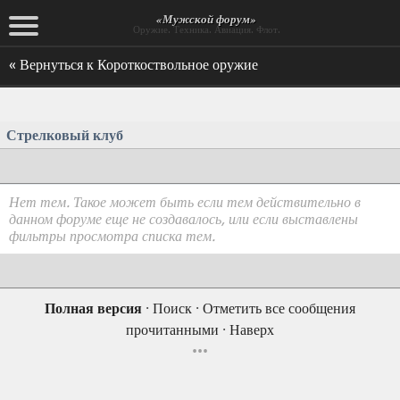
«Мужской форум»
Оружие. Техника. Авиация. Флот.
« Вернуться к Короткоствольное оружие
Стрелковый клуб
Нет тем. Такое может быть если тем действительно в
данном форуме еще не создавалось, или если выставлены
фильтры просмотра списка тем.
Полная версия
·
Поиск
·
Отметить все сообщения
прочитанными
·
Наверх
•••