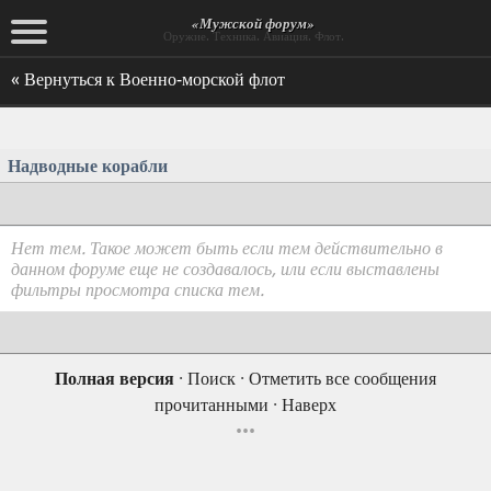
«Мужской форум»
Оружие. Техника. Авиация. Флот.
« Вернуться к Военно-морской флот
Надводные корабли
Нет тем. Такое может быть если тем действительно в
данном форуме еще не создавалось, или если выставлены
фильтры просмотра списка тем.
Полная версия
·
Поиск
·
Отметить все сообщения
прочитанными
·
Наверх
•••