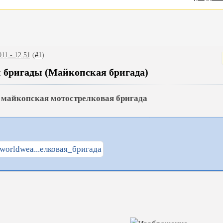
11 - 12:51
(
#1
)
й бригады (Майкопская бригада)
 майкопская мотострелковая бригада
i.worldwea...елковая_бригада