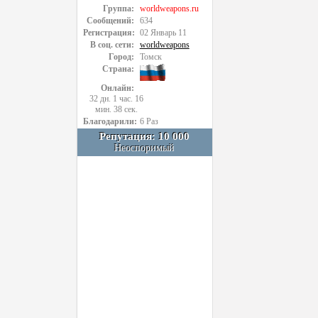
Группа:
worldweapons.ru
Сообщений:
634
Регистрация:
02 Январь 11
В соц. сети:
worldweapons
Город:
Томск
Страна:
Онлайн:
32 дн. 1 час. 16
мин. 38 сек.
Благодарили:
6 Раз
Репутация: 10 000
Неоспоримый