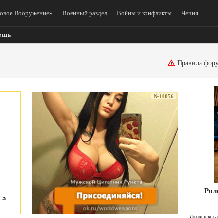
овое Вооружение»
Военный раздел
Войны и конфликты
Чечня
ощь
Правила фор
№10056
Рол
 а
Доход для са