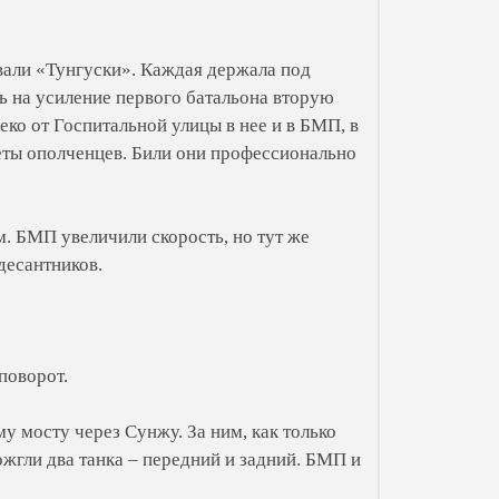
вали «Тунгуски». Каждая держала под
 на усиление первого батальона вторую
еко от Госпитальной улицы в нее и в БМП, в
еты ополченцев. Били они профессионально
м. БМП увеличили скорость, но тут же
десантников.
поворот.
у мосту через Сунжу. За ним, как только
ожгли два танка – передний и задний. БМП и