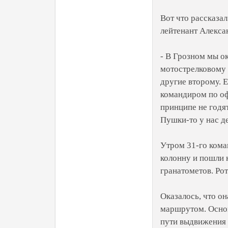
Вот что рассказа
лейтенант Алекса
- В Грозном мы ок
мотострелковому 
другие второму. 
командиром по оф
принципе не годя
Пушки-то у нас д
Утром 31-го кома
колонну и пошли к
гранатометов. Рот
Оказалось, что о
маршрутом. Основ
пути выдвижения 