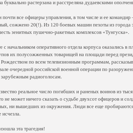
ла буквально растерзана и расстреляна дудаевскими ополчен
 почти все офицеры управления, в том числе и ее командир 
ый, сожжено 20(!). Из 120 боевых машин пехоты из города 
есть зенитных пушечно-ракетных комплексов «Тунгуска».
е с начальником оперативного отдела корпуса оказались в пл
пов их полусожженных товарищей на площади перед презид
 Рождеством по всем телевизионным программам, рассказыв
вале очередной российской военной операции по разоруже
о зарубежным радиоголосам.
известно реальное число погибших и раненых воинов из тыс
о не может ничего сказать о судьбе двухсот офицеров и сол
ных, ни вышедших из окружения. Люди все еще пробираются 
 исчезла.
изошла эта трагедия!