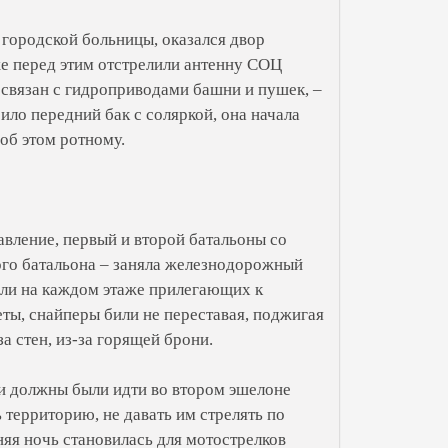
т городской больницы, оказался двор
же перед этим отстрелили антенну СОЦ
 связан с гидроприводами башни и пушек, –
ило передний бак с соляркой, она начала
 об этом ротному.
авление, первый и второй батальоны со
ого батальона – заняла железнодорожный
ели на каждом этаже прилегающих к
еты, снайперы били не переставая, поджигая
а стен, из-за горящей брони.
ии должны были идти во втором эшелоне
ерриторию, не давать им стрелять по
няя ночь становилась для мотострелков