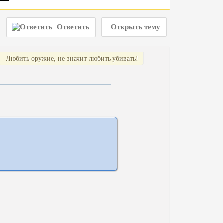
Ответить
Открыть тему
Любить оружие, не значит любить убивать!
Любить оружие, не значит любить убивать!