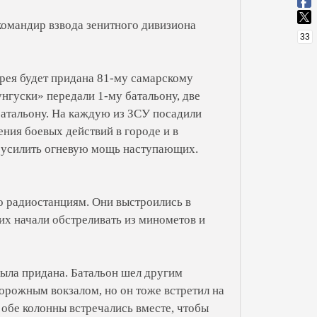
командир взвода зенитного дивизиона
33
арея будет придана 81-му самарскому
нгуски» передали 1-му батальону, две
атальону. На каждую из ЗСУ посадили
ния боевых действий в городе и в
ю усилить огневую мощь наступающих.
о радиостанциям. Они выстроились в
 их начали обстреливать из минометов и
была придана. Батальон шел другим
рожным вокзалом, но он тоже встретил на
 обе колонны встречались вместе, чтобы