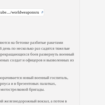
tube..../worldweaponsru
ляются на бетонке разбитые ракетами
день по несколько раз садятся тяжелые
епрекращающихся боев развернуть военный
аненых солдат и офицеров и вызволенных из
ворачивается новый военный госпиталь,
пуса и в брезентовых палатках,
 мотострелковой бригады.
кий железнодорожный вокзал, а потом в