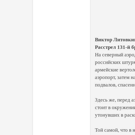
Виктор Литовки
Расстрел 131-й 
На северный аэрод
российских штурм
армейские вертол
аэропорт, затем н
подвалов, спасенн
Здесь же, перед 
стоит в окружени
утонувших в раск
Той самой, что в