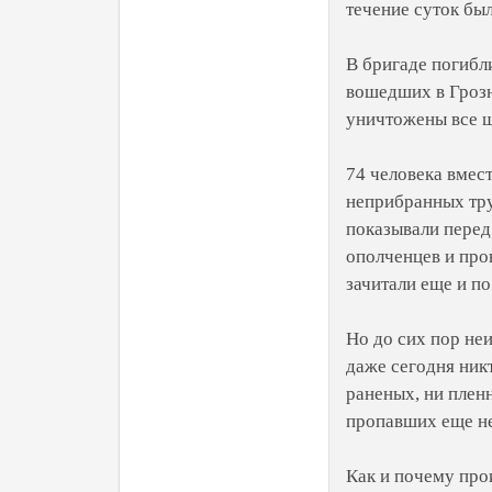
течение суток бы
В бригаде погибли
вошедших в Грозн
уничтожены все ш
74 человека вмест
неприбранных тру
показывали перед
ополченцев и про
зачитали еще и п
Но до сих пор не
даже сегодня никт
раненых, ни плен
пропавших еще не
Как и почему про