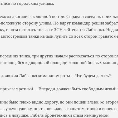
ойтись по городским улицам.
хоты двигались колонной по три. Справа и слева их прикры
положную сторону улицы. Но вдруг командир решил забрать
у, и рота осталась только с ЗСУ лейтенанта Лабзенко. Недал
отострелков танки начали лупить со всех сторон гранатом
передних танка, три других начали расползаться по сторона
двигающейся к дворцовой площади колонной боевых машин 
– доложил Лабзенко командиру роты. – Что будем делать?
– приказал ротный. – Впереди должен быть свободным левый 
ны было плохо видно дорогу, но они пошли влево, ко втором
 в узкую улочку, опять появились гранатометчики и вновь с
лись в ловушке. Гибель бронетехники стала неминуемой.