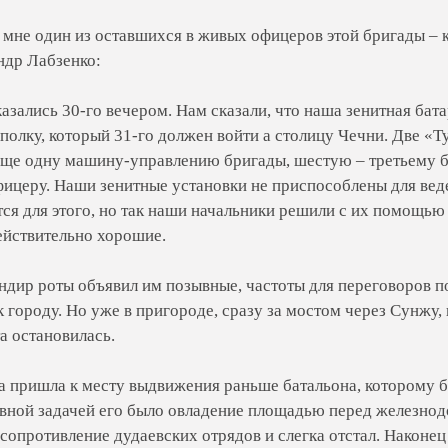
л мне один из оставшихся в живых офицеров этой бригады – 
ндр Лабзенко:
азались 30-го вечером. Нам сказали, что наша зенитная бат
полку, который 31-го должен войти а столицу Чечни. Две «Ту
Еще одну машину-управлению бригады, шестую – третьему б
ицеру. Наши зенитные установки не приспособлены для веде
тся для этого, но так наши начальники решили с их помощь
ействительно хорошие.
ндир роты объявил им позывные, частоты для переговоров п
 городу. Но уже в пригороде, сразу за мостом через Сунжу,
а остановилась.
на пришла к месту выдвижения раньше батальона, которому 
ной задачей его было овладение площадью перед железнодо
сопротивление дудаевских отрядов и слегка отстал. Наконец