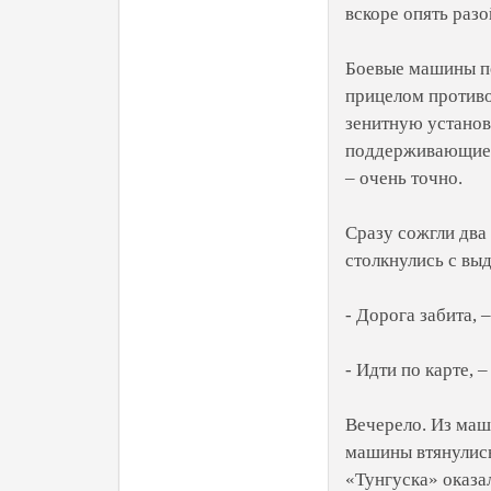
вскоре опять раз
Боевые машины пе
прицелом противо
зенитную установк
поддерживающие м
– очень точно.
Сразу сожгли два 
столкнулись с вы
- Дорога забита, 
- Идти по карте, 
Вечерело. Из маши
машины втянулись
«Тунгуска» оказа