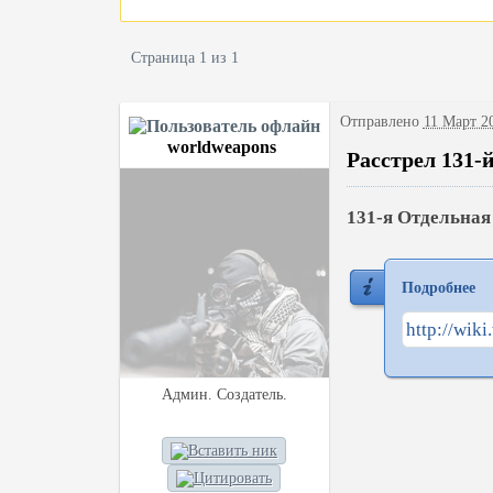
Доход для сайтов
Страница 1 из 1
Отправлено
11 Март 20
worldweapons
Расстрел 131-
131-я Отдельная
Подробнее
http://wik
Админ. Создатель.