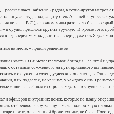
, – рассказывает Лабзенко,- рядом, в сотне-другой метров о
рота ринулась туда, под защиту стен. А нашей «Тунгуске» у
ния целей. – В.Л.), осколком мины разорвало блок, который
, – и орудия пришлось крутить вручную. И, кроме того, проб
ся взад-вперед можно, двигаться вперед уже нет. Я доложил
аться на месте, – принял решение он.
новная часть 131-й мотострелковой бригады – ее штаб и упр
ния, с остатками сожженного на пути приданного им танков
казалась в окружении сотен дудаевских ополченцев. Они сид
даний, в их подвалах, на крышах, у каждого окна. Гранатом
оевые машины, выбивая из строя каждого высунувшегося из-з
дат и офицеров внутренних войск, которые по плану операц
ищать от боевиков окружающую железнодорожную площадь т
аневре и огне, ослепленной бронетехнике, не было. Новогод