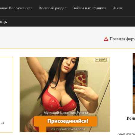
овое Вооружение»
Военный раздел
Войны и конфликты
Чечня
ощь
Правила фор
№10056
Рол
 а
Доход для са