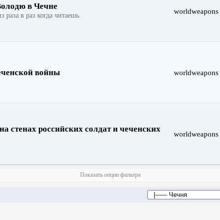
Володю в Чечне
worldweapons
з раза в раз когда читаешь.
Чеченской войны
worldweapons
на стенах российских солдат и чеченских
worldweapons
Показать опции фильтра