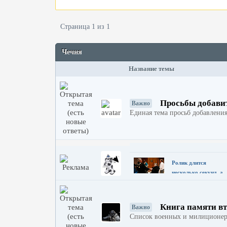
Доход для сайтов
Страница 1 из 1
Чечня
Название темы
Просьбы добавит
Важно
Единая тема просьб добавлени
Ролик длится
несколько секунд, а
смеяться вы будете
долго
Книга памяти в
Важно
Список военных и милиционеро