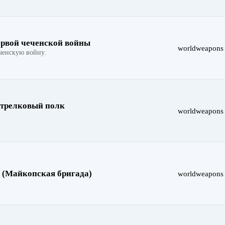
ервой чеченской войны
worldweapons
ченскую войну.
стрелковый полк
worldweapons
ы (Майкопская бригада)
worldweapons