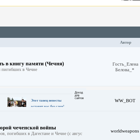
Автор
ь в книгу памяти (Чечня)
Гость_Елена
я пигибших в Чечне
Белова_*
Доход
для
сайтов
WW_BOT
Этот танец невесты
оставит вас без слов!
Пересмотрела 10 раз
торой чеченской войны
worldweapons
в, погибших в Дагестане и Чечне (с авгус